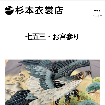
メニュー
杉
本
衣
裳
七五三・お宮参り
店