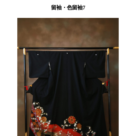
留袖・色留袖7