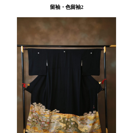
留袖・色留袖2