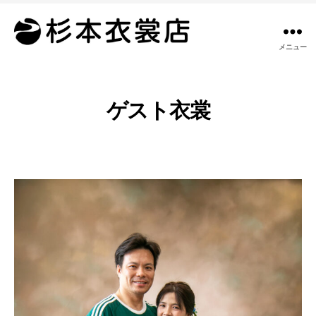
メニュー
杉
本
衣
裳
ゲスト衣裳
店