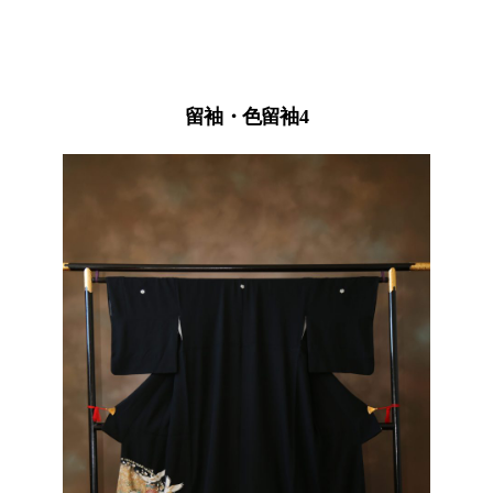
留袖・色留袖4