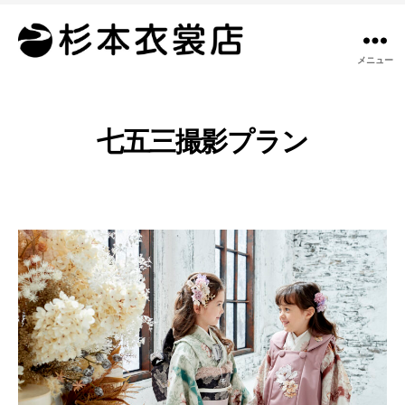
メニュー
杉
本
衣
裳
七五三撮影プラン
店