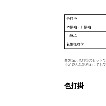
色打掛
本振袖・引振袖
白無垢
花婿様紋付
白無垢と色打掛のセット
※足袋のみ別料金にてお
色打掛