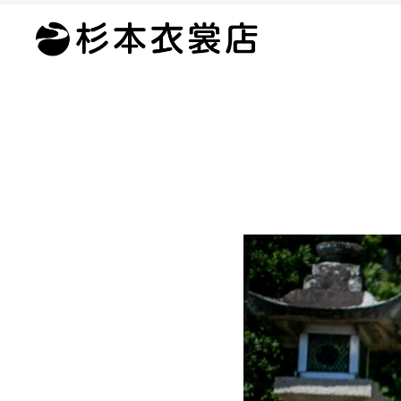
杉
本
衣
裳
店