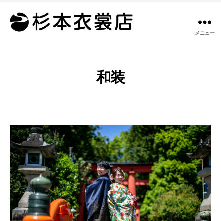
メニュー
杉
本
衣
裳
和装
店